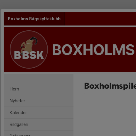
Boxholms Bågskytteklubb
BOXHOLMS
Boxholmspil
Hem
Nyheter
Kalender
Bildgalleri