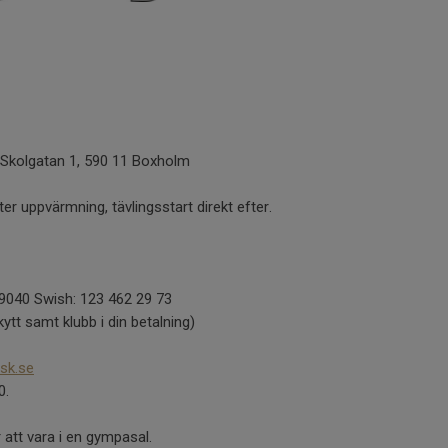
 Skolgatan 1, 590 11 Boxholm
er uppvärmning, tävlingsstart direkt efter.
-9040 Swish: 123 462 29 73
ytt samt klubb i din betalning)
sk.se
0.
 att vara i en gympasal.