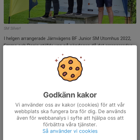
SM Silver!
I helgen arrangerade Järnvägens BF Junior SM Utomhus 2022,
Emma och Ronja ställde upp på söndagen då det arrangerades
Tavla.
Emma hade en lite svajig start i grunden men jobbade upp sig
poängmässigt och fick skjuta final!
Där fick hon se sig besgrad av Othilia från Mjölby BS, besegrad
med 0-6. Men en mycket fin 8:de plats fick hon med sig hem!
Godkänn kakor
Ronja hade en fin grund och kvalade in på en 7:de plats.
Vi använder oss av kakor (cookies) för att vår
Ronja visade fint skytte och tog sig vidare med 6-4, 6-2 in i
webbplats ska fungera bra för dig. De används
även för webbanalys i syfte att hjälpa oss att
historien med en garanterad SM medalj, Boxholms första
förbättra våra tjänster.
någonsin! I guld finalen var motståndet för hårt och Ronja vann
Så använder vi cookies
en silvermedalj!
Emma aggerade som superb coach hela vägen efter hon fick