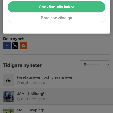
kasta in handduken!
Godkänn alla kakor
Vi är väldigt stolta över våra duktiga tjejer som visade att
Boxholm kan dom med!
Bara nödvändiga
Stort grattis till Ronja!
Dela nyhet
Tidigare nyheter
Företagsevent och privata event
18 jul 2025
0
JSM i Hallberg!
11 jul 2022
0
SM i Linköping!